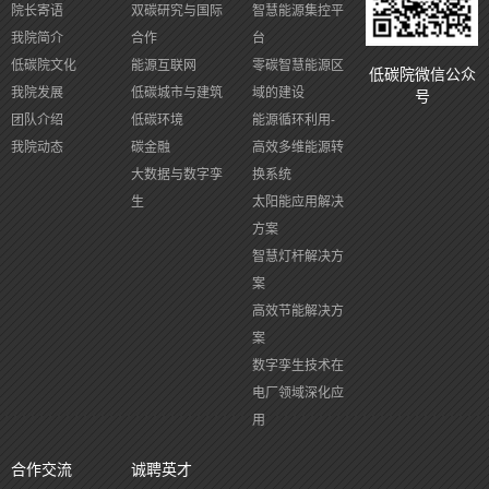
院长寄语
双碳研究与国际
智慧能源集控平
我院简介
合作
台
低碳院文化
能源互联网
零碳智慧能源区
低碳院微信公众
我院发展
低碳城市与建筑
域的建设
号
团队介绍
低碳环境
能源循环利用-
我院动态
碳金融
高效多维能源转
大数据与数字孪
换系统
生
太阳能应用解决
方案
智慧灯杆解决方
案
高效节能解决方
案
数字孪生技术在
电厂领域深化应
用
合作交流
诚聘英才