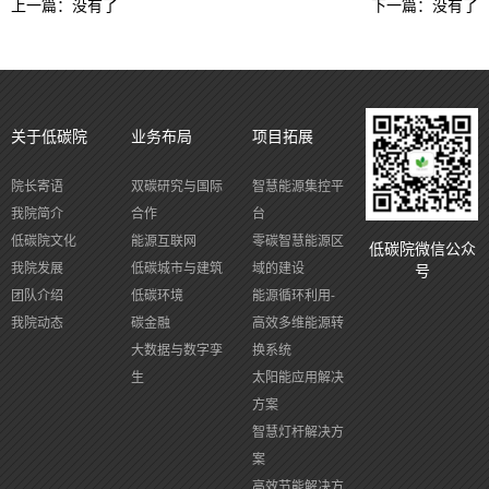
上一篇：没有了
下一篇：没有了
关于低碳院
业务布局
项目拓展
院长寄语
双碳研究与国际
智慧能源集控平
我院简介
合作
台
低碳院文化
能源互联网
零碳智慧能源区
低碳院微信公众
我院发展
低碳城市与建筑
域的建设
号
团队介绍
低碳环境
能源循环利用-
我院动态
碳金融
高效多维能源转
大数据与数字孪
换系统
生
太阳能应用解决
方案
智慧灯杆解决方
案
高效节能解决方